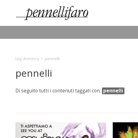
tag directory
>
pennelli
pennelli
Di seguito tutti i contenuti taggati con:
pennelli