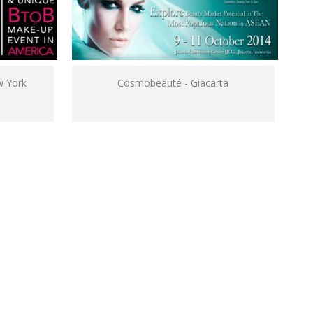
w York
Cosmobeauté - Giacarta