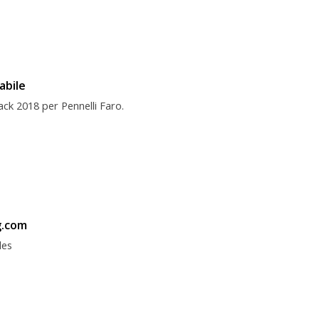
abile
ck 2018 per Pennelli Faro.
g.com
les