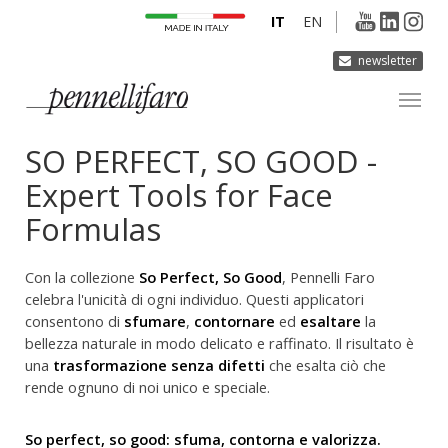
IT
EN
newsletter
SO PERFECT, SO GOOD -
AZIENDA
Expert Tools for Face
PRODOTTI
Formulas
INNOVAZIONE
DERMOCURA
Con la collezione
So Perfect, So Good
, Pennelli Faro
MEDIA
celebra l'unicità di ogni individuo. Questi applicatori
consentono di
sfumare
,
contornare
ed
esaltare
la
CONTATTI
bellezza naturale in modo delicato e raffinato. Il risultato è
una
trasformazione senza difetti
che esalta ciò che
rende ognuno di noi unico e speciale.
So perfect, so good: sfuma, contorna e valorizza.