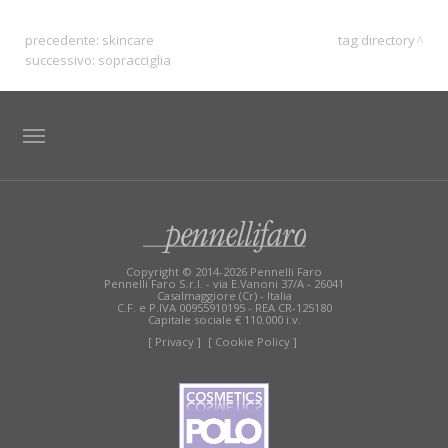
precedente:
skincare
tag directory
successivo:
sopracciglia
TAG DIRECTORY
SITE MAP
Copyright © 2014-2026 Pennelli Faro
Pennelli Faro S.r.l. - via E.Vanoni 37/A - 26041
Casalmaggiore (Cr) - Italia
C.F. e P.IVA 00955910195 - REA CR-125180
Capitale sociale € 110.000 i.v.
[ Privacy ]
[ Cookie Policy ]