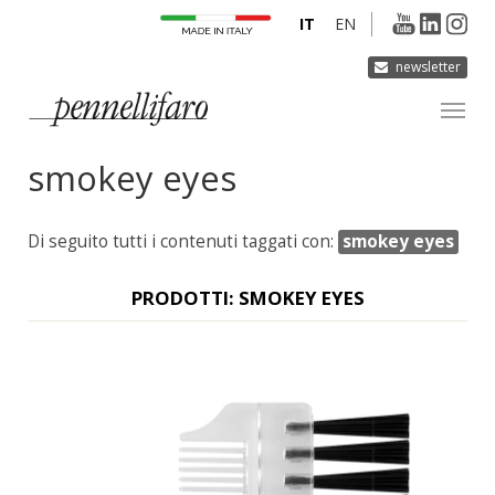
IT
EN
newsletter
smokey eyes
AZIENDA
PRODOTTI
Di seguito tutti i contenuti taggati con:
smokey eyes
INNOVAZIONE
DERMOCURA
PRODOTTI: SMOKEY EYES
MEDIA
CONTATTI