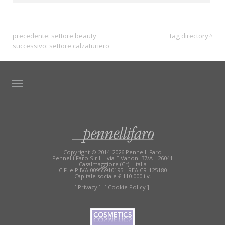
precedente:
settore beauty
tag directory
successivo:
settore calzaturiero
TAG DIRECTORY
SITE MAP
Copyright © 2014-2026 Pennelli Faro
Pennelli Faro S.r.l. - via E.Vanoni 37/A - 26041
Casalmaggiore (Cr) - Italia
C.F. e P.IVA 00955910195 - REA CR-125180
Capitale sociale € 110.000 i.v.
[ Privacy ]
[ Cookie Policy ]