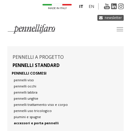
IT
EN
newsletter
AZIENDA
PRODOTTI
PENNELLI A PROGETTO
INNOVAZIONE
PENNELLI STANDARD
PENNELLI COSMESI
DERMOCURA
pennelli viso
MEDIA
pennelli occhi
pennelli labbra
CONTATTI
pennelli unghie
pennelli trattamento viso e corpo
pennelli uso tricologico
piumini e spugne
accessori e porta pennelli