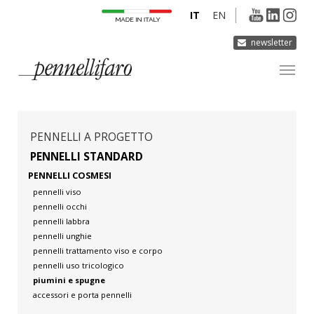
IT
EN
newsletter
AZIENDA
PRODOTTI
PENNELLI A PROGETTO
INNOVAZIONE
PENNELLI STANDARD
PENNELLI COSMESI
DERMOCURA
pennelli viso
MEDIA
pennelli occhi
pennelli labbra
CONTATTI
pennelli unghie
pennelli trattamento viso e corpo
pennelli uso tricologico
piumini e spugne
accessori e porta pennelli