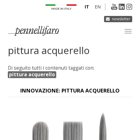
IT
EN
newsletter
pittura acquerello
AZIENDA
PRODOTTI
Di seguito tutti i contenuti taggati con:
INNOVAZIONE
pittura acquerello
DERMOCURA
INNOVAZIONE: PITTURA ACQUERELLO
MEDIA
CONTATTI