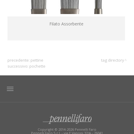
Filato Assorbente
precedente:
pettine
tag directory
successivo:
pochette
TAG DIRECTORY
SITE MAP
Copyright © 2014-2026 Pennelli Faro
Pennelli Faro S.r.l. - via E.Vanoni 37/A - 26041