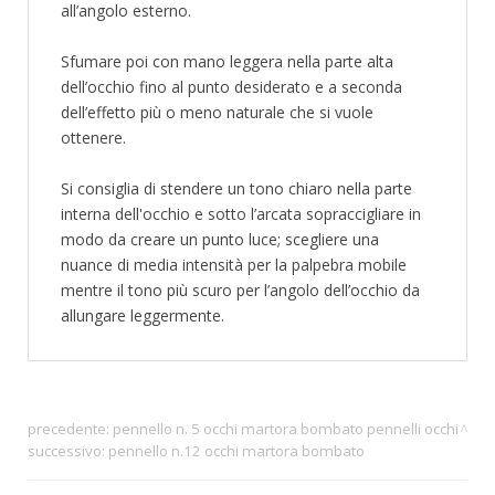
all’angolo esterno.
Sfumare poi con mano leggera nella parte alta
dell’occhio fino al punto desiderato e a seconda
dell’effetto più o meno naturale che si vuole
ottenere.
Si consiglia di stendere un tono chiaro nella parte
interna dell'occhio e sotto l’arcata sopraccigliare in
modo da creare un punto luce; scegliere una
nuance di media intensità per la palpebra mobile
mentre il tono più scuro per l’angolo dell’occhio da
allungare leggermente.
precedente:
pennello n. 5 occhi martora bombato
pennelli occhi
successivo:
pennello n.12 occhi martora bombato