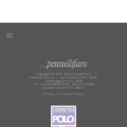
TAG DIRECTORY
SITE MAP
Copyright © 2014-2026 Pennelli Faro
Pennelli Faro S.r.l. - via E.Vanoni 37/A - 26041
Casalmaggiore (Cr) - Italia
C.F. e P.IVA 00955910195 - REA CR-125180
Capitale sociale € 110.000 i.v.
[ Privacy ]
[ Cookie Policy ]