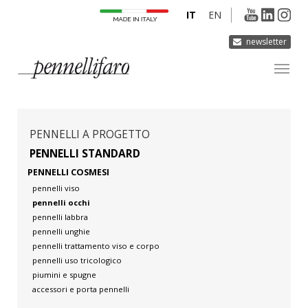
IT
EN
newsletter
AZIENDA
PRODOTTI
PENNELLI A PROGETTO
INNOVAZIONE
PENNELLI STANDARD
PENNELLI COSMESI
DERMOCURA
pennelli viso
MEDIA
pennelli occhi
pennelli labbra
CONTATTI
pennelli unghie
pennelli trattamento viso e corpo
pennelli uso tricologico
piumini e spugne
accessori e porta pennelli