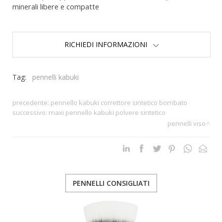
minerali libere e compatte
RICHIEDI INFORMAZIONI
Tag:
pennelli kabuki
precedente:
pennello kabuki correttore sintetico bombato
successivo:
maxi pennello kabuki polvere sintetico
pennelli viso
PENNELLI CONSIGLIATI