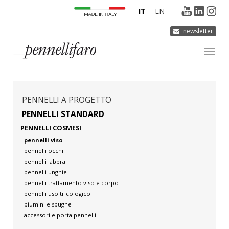
IT
EN
newsletter
AZIENDA
PRODOTTI
PENNELLI A PROGETTO
INNOVAZIONE
PENNELLI STANDARD
PENNELLI COSMESI
DERMOCURA
pennelli viso
MEDIA
pennelli occhi
pennelli labbra
CONTATTI
pennelli unghie
pennelli trattamento viso e corpo
pennelli uso tricologico
piumini e spugne
accessori e porta pennelli