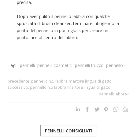
precisa.
Dopo aver pulito il pennello labbra con qualche
spruzzata di brush cleanser, terminare intingendo la
punta del pennello in poco gloss per creare un
punto luce al centro del labbro.
Tag:
pennelli
pennelli cosmetici
pennelli trucco
pennello
precedente:
pennello n.5 labbra martora lingua di gatto
successivo:
pennello n.5 labbra martora lingua di gatto
pennelli labbra
PENNELLI CONSIGLIATI