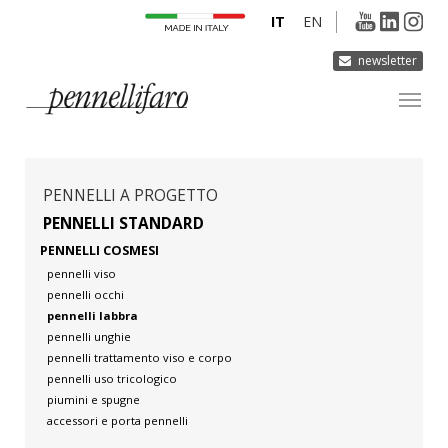
IT
EN
newsletter
AZIENDA
PRODOTTI
PENNELLI A PROGETTO
INNOVAZIONE
PENNELLI STANDARD
PENNELLI COSMESI
DERMOCURA
pennelli viso
MEDIA
pennelli occhi
pennelli labbra
CONTATTI
pennelli unghie
pennelli trattamento viso e corpo
pennelli uso tricologico
piumini e spugne
accessori e porta pennelli