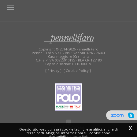
TAG DIRECTORY
SITE MAP
Copyright © 2014-2026 Pennelli Faro
Pennelli Faro S.r.l. - via E.Vanoni 37/A - 26041
Casalmaggiore (Cr) - Italia
C.F. e P.IVA 00955910195 - REA CR-125180
Capitale sociale € 110.000 i.v.
[ Privacy ]
[ Cookie Policy ]
x
Questo sito web utilizza i cookie tecnici e analitici, anche di
terze parti. Maggiori informazioni sui cookie sono
disponibili a
questo link
.