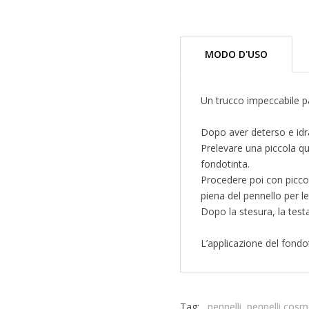
MODO D'USO
Un trucco impeccabile pa
Dopo aver deterso e idra
Prelevare una piccola qu
fondotinta.
Procedere poi con piccoli
piena del pennello per le
Dopo la stesura, la test
L’applicazione del fondo
Tag:
pennelli
pennelli cosme