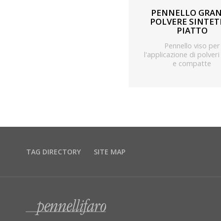
PENNELLO GRA
POLVERE SINTET
PIATTO
Pennello viso per
l'applicazione di polveri
e compatte
TAG DIRECTORY
SITE MAP