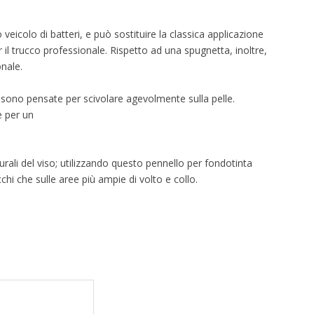
veicolo di batteri, e può sostituire la classica applicazione
 il trucco professionale. Rispetto ad una spugnetta, inoltre,
onale.
e, sono pensate per scivolare agevolmente sulla pelle.
e per un
ali del viso; utilizzando questo pennello per fondotinta
occhi che sulle aree più ampie di volto e collo.