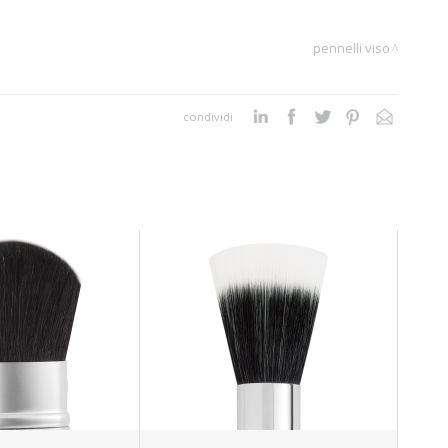
pennelli viso
condividi