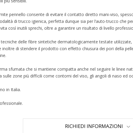
i più sensibili.
mite pennello consente di evitare il contatto diretto mani-viso, spesso 
alità di trucco igienica, perfetta dunque sia per l’auto-trucco che per
 così inutili sprechi, oltre a garantire un risultato di livello professi
he tecniche delle fibre sintetiche dermatologicamente testate utilizzat
te inoltre di stendere il prodotto con effetto chiusura dei pori della pell
ine.
orma sfumata che si mantiene compatta anche nel seguire le linee natur
ia sulle zone più difficili come contorni del viso, gli angoli di naso ed 
 in Italia.
ofessionale.
RICHIEDI INFORMAZIONI