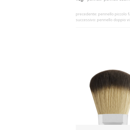
precedente:
pennello piccolo f
successivo:
pennello doppio vi