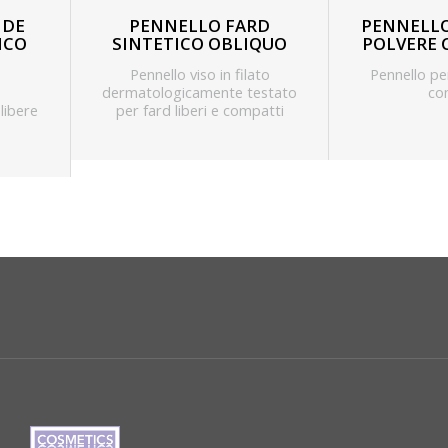
NDE
PENNELLO FARD
PENNELLO
ICO
SINTETICO OBLIQUO
POLVERE 
Pennello viso in filato
Pennello pe
dermatologicamente testato
co
 libere
per fard liberi e compatti