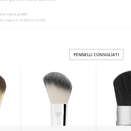
ard capra piatto
so capra e sintetico tondo
PENNELLI CONSIGLIATI