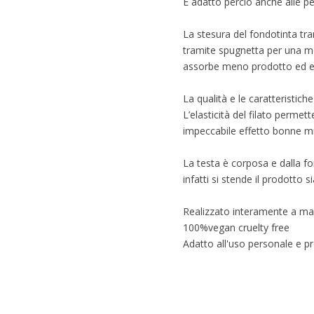
È adatto perciò anche alle pell
La stesura del fondotinta tra
tramite spugnetta per una mod
assorbe meno prodotto ed evita
La qualità e le caratteristic
L’elasticità del filato permet
impeccabile effetto bonne m
La testa è corposa e dalla f
infatti si stende il prodotto s
Realizzato interamente a mano
100%vegan cruelty free
Adatto all'uso personale e pr