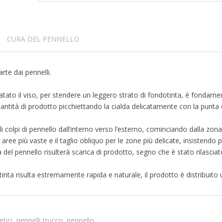
CURA DEL PENNELLO
rte dai pennelli.
tato il viso, per stendere un leggero strato di fondotinta, è fondamenta
antità di prodotto picchiettando la cialda delicatamente con la punta d
 colpi di pennello dall’interno verso l’esterno, cominciando dalla zona
 aree più vaste e il taglio obliquo per le zone più delicate, insistendo pe
a del pennello risulterà scarica di prodotto, segno che è stato rilasci
tinta risulta estremamente rapida e naturale, il prodotto è distribuit
tici
pennelli trucco
pennello