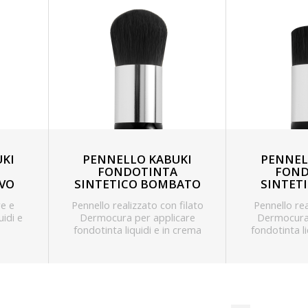
KI
PENNELLO KABUKI
PENNEL
FONDOTINTA
FOND
OVO
SINTETICO BOMBATO
SINTET
re e
Pennello realizzato con filato
Pennello rea
uidi e
Dermocura per applicare
Dermocura 
fondotinta liquidi e in crema
fondotinta l