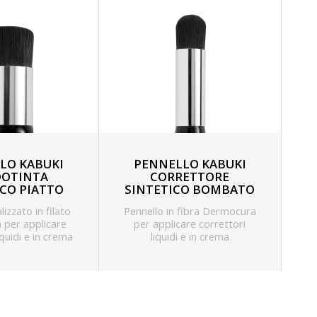
LO KABUKI
PENNELLO KABUKI
OTINTA
CORRETTORE
ICO PIATTO
SINTETICO BOMBATO
lizzato in filato
Pennello in fibra Dermocura
per applicare
per applicare correttori
iquidi e in crema
liquidi e in crema