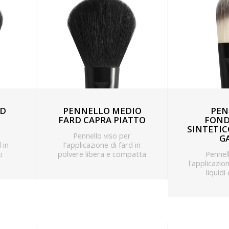
RD
PENNELLO MEDIO
PEN
FARD CAPRA PIATTO
FOND
SINTETIC
Pennello viso per
G
 in
l'applicazione di fard in
i
polvere libera e compatta
Pennel
l'applicazio
liquidi