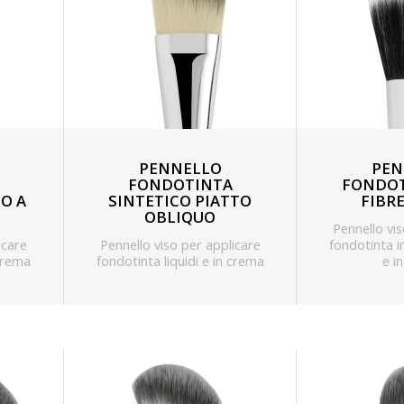
PENNELLO
PEN
FONDOTINTA
FONDOT
O A
SINTETICO PIATTO
FIBR
OBLIQUO
Pennello vi
icare
Pennello viso per applicare
fondotinta in
 crema
fondotinta liquidi e in crema
e i