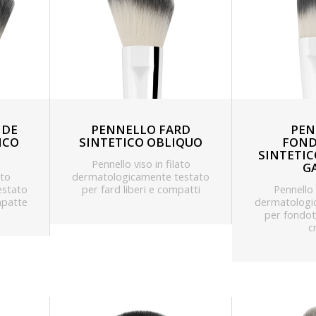
NDE
PENNELLO FARD
PEN
ICO
SINTETICO OBLIQUO
FOND
SINTETIC
Pennello viso in filato
G
ato
dermatologicamente testato
estato
per fard liberi e compatti
Pennello 
mpatte
dermatologi
per fondoti
c