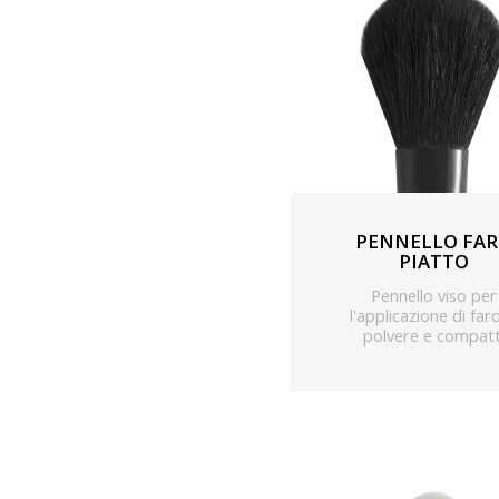
PENNELLO FA
PIATTO
Pennello viso per
l'applicazione di fard
polvere e compatt