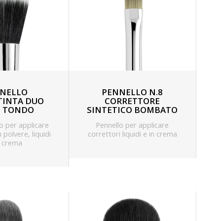
NELLO
PENNELLO N.8
INTA DUO
CORRETTORE
E TONDO
SINTETICO BOMBATO
so per applicare
Pennello per applicare
 polvere, liquidi
correttori liquidi e in crema
n crema