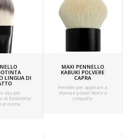
NELLO
MAXI PENNELLO
OTINTA
KABUKI POLVERE
O LINGUA DI
CAPRA
ATTO
Pennello per applicare a
lo viso per
sfumare polveri libere e
ne di fondotinta
compatte
 e in crema