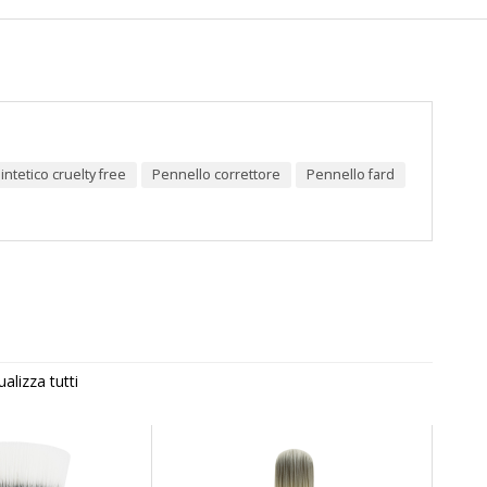
sintetico cruelty free
pennello correttore
pennello fard
ualizza tutti