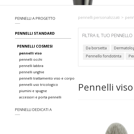
pennelli personalizzati
>
penn
PENNELLI A PROGETTO
PENNELLI STANDARD
FILTRA IL TUO PENNELLO
PENNELLI COSMESI
da borsetta
dermatolo
pennelli viso
pennello fondotinta
p
pennelli occhi
pennelli labbra
pennelli unghie
pennelli trattamento viso e corpo
Pennelli viso
pennelli uso tricologico
piumini e spugne
accessori e porta pennelli
PENNELLI DEDICATI A