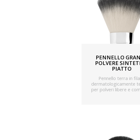
PENNELLO GRA
POLVERE SINTET
PIATTO
Pennello terra in fil
dermatologicamente t
per polveri libere e co