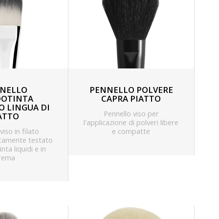
NELLO
PENNELLO POLVERE
OTINTA
CAPRA PIATTO
O LINGUA DI
Pennello viso per
ATTO
l'applicazione di polveri libere
viso in filato
e compatte
camente testato
nta liquidi e in
rema