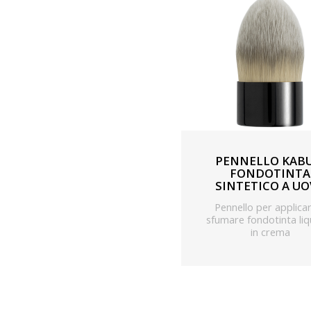
PENNELLO KABU
FONDOTINTA
SINTETICO A U
Pennello per applica
sfumare fondotinta liq
in crema