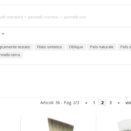
elli standard
>
pennelli cosmesi
>
pennelli viso
gicamente testato
filato sintetico
obliquo
pelo naturale
pelo 
ennello terra
Articoli: 36 - Pag. 2/3
«
1
2
3
»
vis