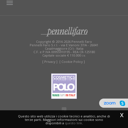
TAG DIRECTORY
SITE MAP
Copyright © 2014-2026 Pennelli Faro
Pennelli Faro S.r.l. - via E.Vanoni 37/A - 26041
Casalmaggiore (Cr) - Italia
C.F. e P.IVA 00955910195 - REA CR-125180
Capitale sociale € 110.000 i.v.
[ Privacy ]
[ Cookie Policy ]
x
Questo sito web utilizza i cookie tecnici e analitici, anche di
terze parti. Maggiori informazioni sui cookie sono
disponibili a
questo link
.