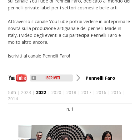
sul canale YouTube di Pennelli Faro, dedicato al mondo dei
pennelli private label per i settori cosmesi e belle arti.
Attraverso il canale YouTube potrai vedere in anteprima le
novità sulla produzione artigianale dei pennelli Made in
Italy, i video degli eventi a cui partecipa Pennelli Faro e
molto altro ancora.
Iscriviti al canale Pennelli Faro!
Pennelli Faro
tutti
|
2023
|
2022
|
2020
|
2018
|
2017
|
2016
|
2015
|
2014
n. 1