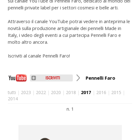
sul canale YouTube di Pennelli Faro, dedicato al mondo dei
pennelli private label per i settori cosmesi e belle arti.
Attraverso il canale YouTube potrai vedere in anteprima le
novità sulla produzione artigianale dei pennelli Made in
Italy, i video degli eventi a cui partecipa Pennelli Faro e
molto altro ancora.
Iscriviti al canale Pennelli Faro!
Pennelli Faro
tutti
|
2023
|
2022
|
2020
|
2018
|
2017
|
2016
|
2015
|
2014
n. 1