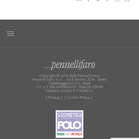
TAG DIRECTORY
SITE MAP
Copyright © 2014-2026 Pennelli Faro
Pennelli Faro S.r.l. - via E.Vanoni 37/A - 26041
Casalmaggiore (Cr) - Italia
C.F. e P.IVA 00955910195 - REA CR-125180
Capitale sociale € 110.000 i.v.
[ Privacy ]
[ Cookie Policy ]