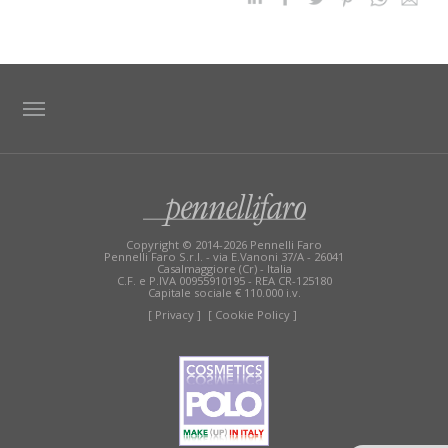
TAG DIRECTORY
SITE MAP
Copyright © 2014-2026 Pennelli Faro
Pennelli Faro S.r.l. - via E.Vanoni 37/A - 26041
Casalmaggiore (Cr) - Italia
C.F. e P.IVA 00955910195 - REA CR-125180
Capitale sociale € 110.000 i.v.
[ Privacy ]
[ Cookie Policy ]