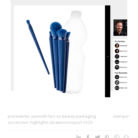
precedente:
pennelli faro su beauty packaging
stampa
successivo:
highlights da wecosmoprof 2020