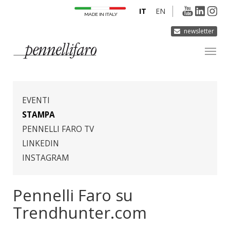
IT
EN
newsletter
AZIENDA
PRODOTTI
EVENTI
INNOVAZIONE
STAMPA
PENNELLI FARO TV
DERMOCURA
LINKEDIN
MEDIA
INSTAGRAM
CONTATTI
Pennelli Faro su
Trendhunter.com