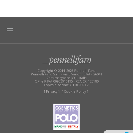
TAG DIRECTORY
SITE MAP
Copyright © 2014-2026 Pennelli Faro
Pennelli Faro S.r.l. - via E.Vanoni 37/A - 26041
Casalmaggiore (Cr) - Italia
C.F. e P.IVA 00955910195 - REA CR-125180
Capitale sociale € 110.000 i.v.
[ Privacy ]
[ Cookie Policy ]