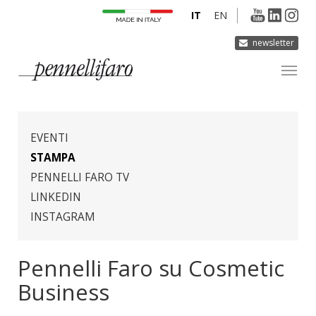
IT
EN
newsletter
AZIENDA
PRODOTTI
EVENTI
INNOVAZIONE
STAMPA
PENNELLI FARO TV
DERMOCURA
LINKEDIN
MEDIA
INSTAGRAM
CONTATTI
Pennelli Faro su Cosmetic
Business