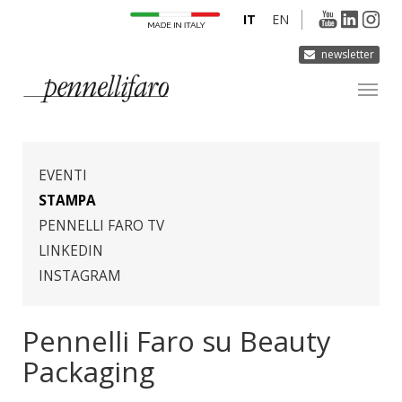
IT
EN
newsletter
AZIENDA
PRODOTTI
EVENTI
INNOVAZIONE
STAMPA
PENNELLI FARO TV
DERMOCURA
LINKEDIN
MEDIA
INSTAGRAM
CONTATTI
Pennelli Faro su Beauty
Packaging