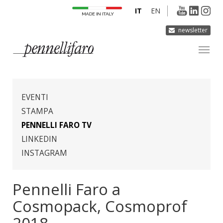
IT
EN
newsletter
AZIENDA
PRODOTTI
EVENTI
INNOVAZIONE
STAMPA
PENNELLI FARO TV
DERMOCURA
LINKEDIN
MEDIA
INSTAGRAM
CONTATTI
Pennelli Faro a
Cosmopack, Cosmoprof
2018