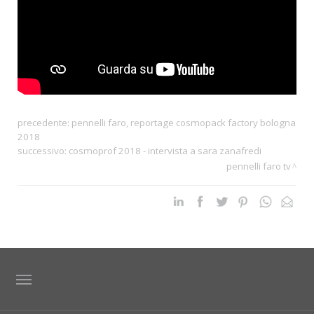
precedente:
pennelli faro, reportage cosmopack factory bologna
2018
successivo:
cosmoprof 2018 - intervista a sara zanafredi
pennelli faro tv
TAG DIRECTORY