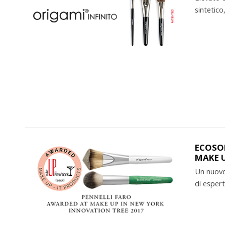
sintetico
ECOSOP
MAKE U
Un nuovo
di espert