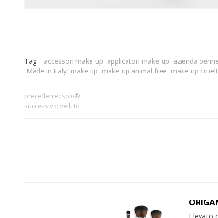
Tag:
accessori make-up
applicatori make-up
azienda penne
Made in Italy
make up
make-up animal free
make-up cruelt
precedente:
solo®
successivo:
velluto
ORIGAM
Elevato c