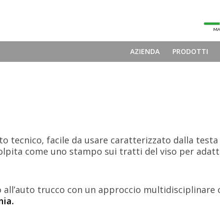
AZIENDA
PRODOTTI
o tecnico, facile da usare caratterizzato dalla test
colpita come uno stampo sui tratti del viso per adat
ll’auto trucco con un approccio multidisciplinare c
ia.