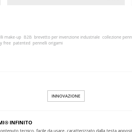
lli make-up
B2B
brevetto per invenzione industriale
collezione penne
y free
patented
pennelli origami
INNOVAZIONE
I® INFINITO
ontenuto tecnico, facile da usare, caratterizzato dalla testa appos