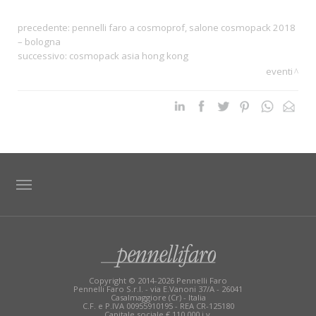
precedente:
pennelli faro a cosmoprof, salone cosmopack 2018
– bologna
successivo:
cosmopack asia hong kong
eventi
TAG DIRECTORY
SITE MAP
Copyright © 2014-2026 Pennelli Faro
Pennelli Faro S.r.l. - via E.Vanoni 37/A - 26041
Casalmaggiore (Cr) - Italia
C.F. e P.IVA 00955910195 - REA CR-125180
Capitale sociale € 110.000 i.v.