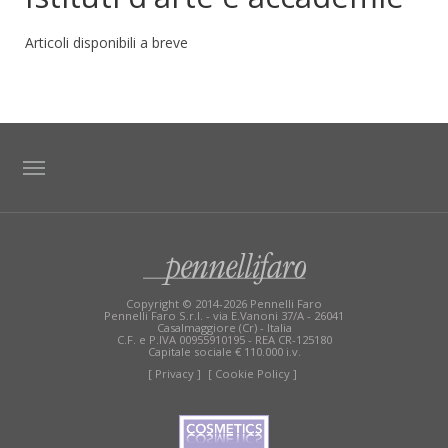
Articoli disponibili a breve
TAG DIRECTORY
SITE MAP
Copyright © 2014-2026 Pennelli Faro
Pennelli Faro S.r.l. - via E.Vanoni 37/A - 26041
Casalmaggiore (Cr) - Italia
C.F. e P.IVA 00955910195 - REA CR-125180
Capitale sociale € 110.000 i.v.
[ Privacy ]
[ Cookie Policy ]