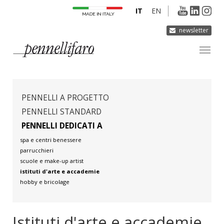
IT
EN
newsletter
AZIENDA
PRODOTTI
PENNELLI A PROGETTO
INNOVAZIONE
PENNELLI STANDARD
PENNELLI DEDICATI A
DERMOCURA
spa e centri benessere
MEDIA
parrucchieri
scuole e make-up artist
CONTATTI
istituti d'arte e accademie
hobby e bricolage
Istituti d'arte e accademie