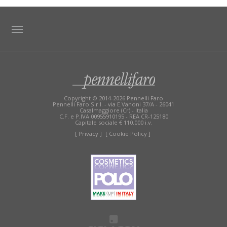
TAG DIRECTORY
SITE MAP
Copyright © 2014-2026 Pennelli Faro
Pennelli Faro S.r.l. - via E.Vanoni 37/A - 26041
Casalmaggiore (Cr) - Italia
C.F. e P.IVA 00955910195 - REA CR-125180
Capitale sociale € 110.000 i.v.
[ Privacy ]
[ Cookie Policy ]