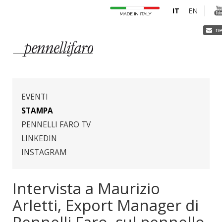
IT
EN
ne
AZIENDA
PRODOTTI
EVENTI
INNOVAZIONE
STAMPA
PENNELLI FARO TV
DERMOCURA
LINKEDIN
MEDIA
INSTAGRAM
CONTATTI
Intervista a Maurizio
Arletti, Export Manager di
Pennelli Faro, sul pennello