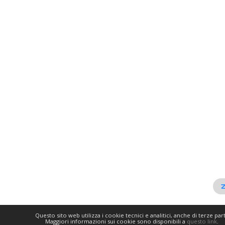
Questo sito web utilizza i cookie tecnici e analitici, anche di terze part
Maggiori informazioni sui cookie sono disponibili a
questo link
.