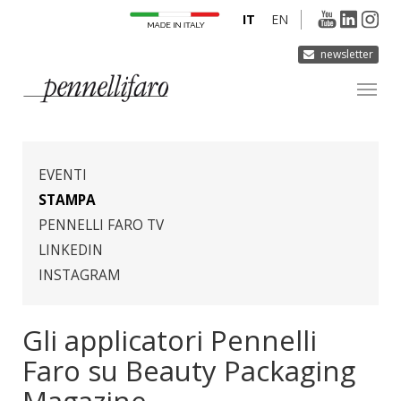
IT
EN
newsletter
AZIENDA
PRODOTTI
EVENTI
INNOVAZIONE
STAMPA
PENNELLI FARO TV
DERMOCURA
LINKEDIN
MEDIA
INSTAGRAM
CONTATTI
Gli applicatori Pennelli
Faro su Beauty Packaging
Magazine