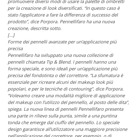
promuovere diversi modi di usare la palette di ombretti
per la creazione di look diversificati. “In questo caso è
stato l’applicatore a fare la differenza di successo del
prodotto”, dice Porpora. Pennellifaro ha una nuova
creazione, descritta sotto.
[...]
Forme dei pennelli
avanzate
per un’applicazione più
precisa
Pennellifaro ha sviluppato una nuova collezione di
pennelli chiamata Tip & Blend. I pennelli hanno una
forma speciale, e sono ideali per un’applicazione più
precisa del fondotinta o del correttore. “La sfumatura è
essenziale per ricreare alcuni dei makeup look più
popolari, e per le tecniche di contouring”, dice Porpora.
“Volevamo creare una
modalità migliore
di applicazione
del makeup con l’utilizzo del pennello, al posto delle dita”,
spiega. La nuova linea di pennelli Pennellifaro presenta
una parte in rilievo sulla punta, simile a una puntina
tonda che emerge dal ciuffo del pennello. Lo speciale
design garantisce all’utilizzatore una maggiore precisione
nell’applicazione del correttore, per esempio, o di