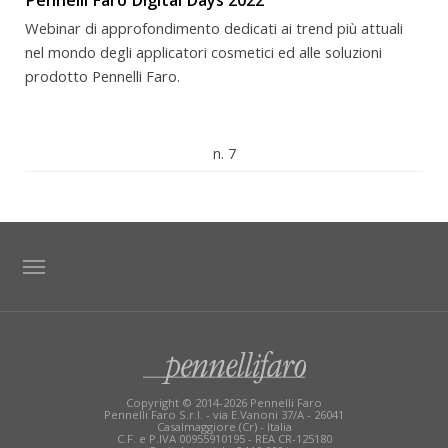
Webinar di approfondimento dedicati ai trend più attuali
nel mondo degli applicatori cosmetici ed alle soluzioni
prodotto Pennelli Faro.
n. 7
TAG DIRECTORY
SITE MAP
Copyright © 2014-2026 Pennelli Faro
Pennelli Faro S.r.l. - via E.Vanoni 37/A - 26041
Casalmaggiore (Cr) - Italia
C.F. e P.IVA 00955910195 - REA CR-125180