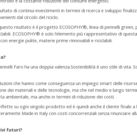
ontrollo e la costante riduzione dei consumi energetici.
isultato di continui investimenti in termini di ricerca e sviluppo finali
venienti dal circolo del riciclo.
questo risultato è il progetto ECOSOPHY®, linea di pennelli green, 
ciclabili. ECOSOPHY® è solo l’elemento più rappresentativo di questa
on energie pulite, materie prime rinnovabili e riciclabili.
ca?
nnelli Faro ha una doppia valenza.Sostenibilità è uno stile di vita. S
oluzioni che hanno come conseguenza un impiego smart delle risorse,
ione dei materiali e delle tecnologie, ma che nel medio e lungo termi
ta ambientale, ma anche in termini di riduzione dei costi.
riflette su ogni singolo prodotto ed è quindi anche il cliente finale 
ramente Made in Italy con costi concorrenziali senza rinunciare alla
ivi futuri?