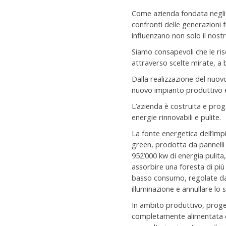
Come azienda fondata negli a
confronti delle generazioni f
influenzano non solo il nost
Siamo consapevoli che le ris
attraverso scelte mirate, a b
Dalla realizzazione del nuovo
nuovo impianto produttivo e d
L’azienda è costruita e prog
energie rinnovabili e pulite.
La fonte energetica dell’imp
green, prodotta da pannelli 
952’000 kw di energia pulita
assorbire una foresta di più 
basso consumo, regolate da u
illuminazione e annullare lo s
In ambito produttivo, prog
completamente alimentata con