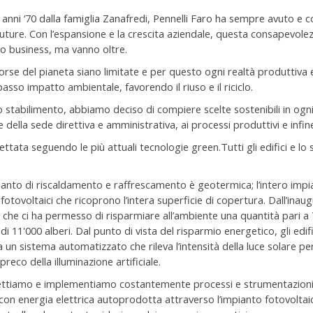
nni ‘70 dalla famiglia Zanafredi, Pennelli Faro ha sempre avuto e c
uture. Con l’espansione e la crescita aziendale, questa consapevolezz
ro business, ma vanno oltre.
orse del pianeta siano limitate e per questo ogni realtà produttiva e
asso impatto ambientale, favorendo il riuso e il riciclo.
 stabilimento, abbiamo deciso di compiere scelte sostenibili in ogni 
ella sede direttiva e amministrativa, ai processi produttivi e infine
ettata seguendo le più attuali tecnologie green.Tutti gli edifici e l
ianto di riscaldamento e raffrescamento è geotermica; l’intero impi
fotovoltaici che ricoprono l’intera superficie di copertura. Dall’ina
, che ci ha permesso di risparmiare all’ambiente una quantità pari a
di 11'000 alberi. Dal punto di vista del risparmio energetico, gli ed
n sistema automatizzato che rileva l’intensità della luce solare per 
preco della illuminazione artificiale.
ettiamo e implementiamo costantemente processi e strumentazioni 
 energia elettrica autoprodotta attraverso l’impianto fotovoltaico,