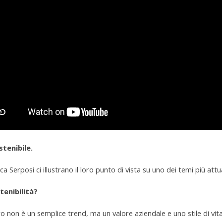
stenibile.
 Serposi ci illustrano il loro punto di vista su uno dei temi più att
tenibilità?
ro non è un semplice trend, ma un valore aziendale e uno stile di vita