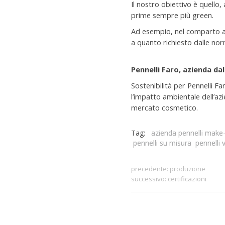
Il nostro obiettivo è quello,
prime sempre più green.
Ad esempio, nel comparto amm
a quanto richiesto dalle nor
Pennelli Faro, azienda dal
Sostenibilità per Pennelli F
l’impatto ambientale dell’az
mercato cosmetico.
Tag:
azienda pennelli make
pennelli su misura
pennelli 
precedente:
produzione
successivo:
certificazioni