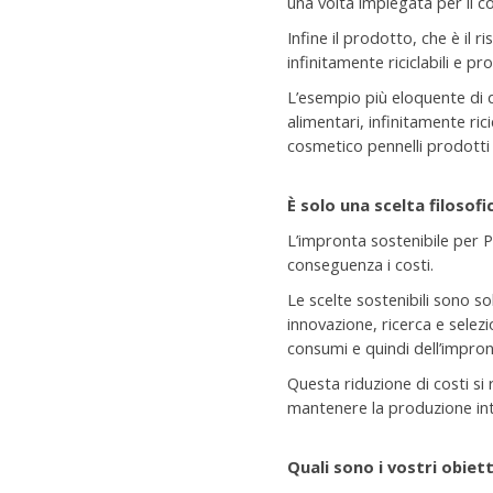
una volta impiegata per il c
Infine il prodotto, che è il r
infinitamente riciclabili e pro
L’esempio più eloquente di 
alimentari, infinitamente ri
cosmetico pennelli prodotti c
È solo una scelta filosofi
L’impronta sostenibile per Pe
conseguenza i costi.
Le scelte sostenibili sono s
innovazione, ricerca e selez
consumi e quindi dell’impron
Questa riduzione di costi si 
mantenere la produzione inte
Quali sono i vostri obiett