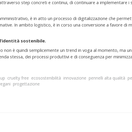
 attraverso step concreti e continui, di continuare a implementare i s
inistrativo, è in atto un processo di digitalizzazione che permette
mative. In ambito logistico, è in corso una conversione a favore di
l’identità sostenibile.
aro non è quindi semplicemente un trend in voga al momento, ma un in
ienda stessa, dei processi produttivi e di conseguenza per minimizz
-up
cruelty free
ecosostenibilità
innovazione
pennelli alta qualità
pe
vegani
progettazione