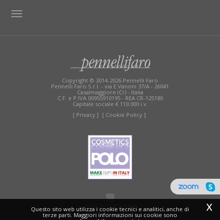
TAG DIRECTORY
SITE MAP
Copyright © 2014-2026 Pennelli Faro
Pennelli Faro S.r.l. - via E.Vanoni 37/A - 26041
Casalmaggiore (Cr) - Italia
C.F. e P.IVA 00955910195 - REA CR-125180
Capitale sociale € 110.000 i.v.
[ Privacy ]
[ Cookie Policy ]
x
Questo sito web utilizza i cookie tecnici e analitici, anche di
terze parti. Maggiori informazioni sui cookie sono