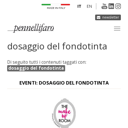
IT
EN
newsletter
dosaggio del fondotinta
AZIENDA
PRODOTTI
Di seguito tutti i contenuti taggati con:
INNOVAZIONE
dosaggio del fondotinta
DERMOCURA
EVENTI: DOSAGGIO DEL FONDOTINTA
MEDIA
CONTATTI