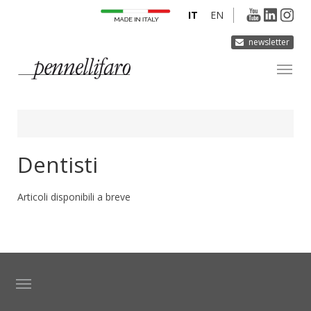
IT
EN
newsletter
AZIENDA
PRODOTTI
INNOVAZIONE
Dentisti
DERMOCURA
Articoli disponibili a breve
MEDIA
CONTATTI