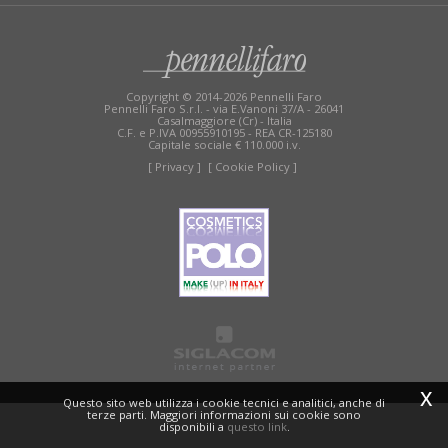
TAG DIRECTORY
SITE MAP
Copyright © 2014-2026 Pennelli Faro
Pennelli Faro S.r.l. - via E.Vanoni 37/A - 26041
Casalmaggiore (Cr) - Italia
C.F. e P.IVA 00955910195 - REA CR-125180
Capitale sociale € 110.000 i.v.
[ Privacy ]
[ Cookie Policy ]
x
Questo sito web utilizza i cookie tecnici e analitici, anche di
terze parti. Maggiori informazioni sui cookie sono
disponibili a
questo link
.