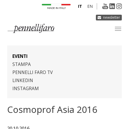
IT
EN
newsletter
AZIENDA
PRODOTTI
EVENTI
INNOVAZIONE
STAMPA
PENNELLI FARO TV
DERMOCURA
LINKEDIN
MEDIA
INSTAGRAM
CONTATTI
Cosmoprof Asia 2016
20.10.2016