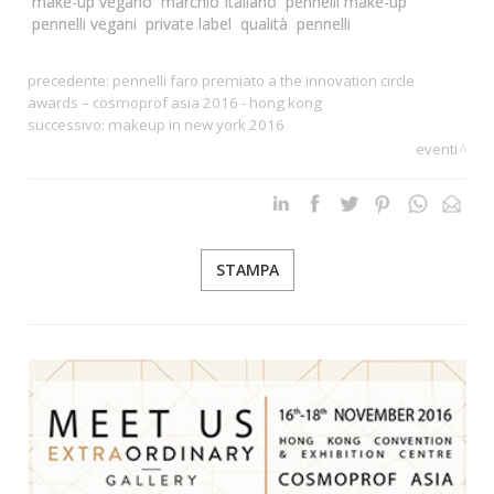
make-up vegano
marchio Italiano
pennelli make-up
pennelli vegani
private label
qualità
pennelli
precedente:
pennelli faro premiato a the innovation circle
awards – cosmoprof asia 2016 - hong kong
successivo:
makeup in new york 2016
eventi
STAMPA