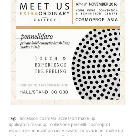
Tag:
accessori cosmesi
accessori make-up
applicatori make-up
collezione pennelli
cosmoprof
espositore
innovation circle award
innovazione
make up