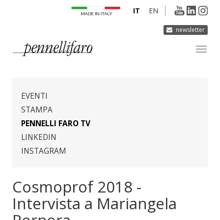
IT
EN
newsletter
AZIENDA
PRODOTTI
EVENTI
INNOVAZIONE
STAMPA
PENNELLI FARO TV
DERMOCURA
LINKEDIN
MEDIA
INSTAGRAM
CONTATTI
Cosmoprof 2018 -
Intervista a Mariangela
Porpora