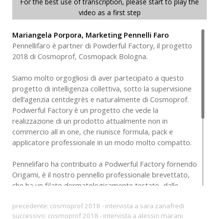
For the best use of transcription, please start to play the
video as a first step
Mariangela Porpora, Marketing Pennelli Faro
Pennellifaro è partner di Powderful Factory, il progetto
2018 di Cosmoprof, Cosmopack Bologna.
Siamo molto orgogliosi di aver partecipato a questo
progetto di intelligenza collettiva, sotto la supervisione
dell’agenzia centdegrès e naturalmente di Cosmoprof.
Podwerful Factory è un progetto che vede la
realizzazione di un prodotto attualmente non in
commercio all in one, che riunisce formula, pack e
applicatore professionale in un modo molto compatto.
Pennelifaro ha contribuito a Podwerful Factory fornendo
Origami, è il nostro pennello professionale brevettato,
che ha un filato dermatologicamente testato, dalle
grandissime qualità tecniche e che ha una particolare
precedente:
cosmoprof 2018 - intervista a sara zanafredi
conformazione della ghiera che permette di avere un
successivo:
cosmoprof 2018 - intervista a alessio marani
cuore alleggerito ma comunque di mantenere quella che