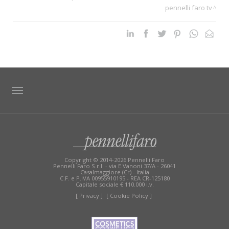
pennelli faro tv
è la vaporosità del ciuffo e quindi favorisce quelle che
sono le applicazioni sia di powdering che di blushing.
All’interno di Podwerful Factory i visitatori vengono
condotti in un percorso alla scoperta di quello che è
stato il progetto, tutti i partner che hanno contribuito,
fino all’esperienza interattiva e di retail.
TAG DIRECTORY
SITE MAP
Copyright © 2014-2026 Pennelli Faro
Pennelli Faro S.r.l. - via E.Vanoni 37/A - 26041
Casalmaggiore (Cr) - Italia
C.F. e P.IVA 00955910195 - REA CR-125180
Capitale sociale € 110.000 i.v.
[ Privacy ]
[ Cookie Policy ]