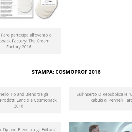
 Faro partecipa all'evento di
pack Factory: The Cream
Factory 2016
STAMPA: COSMOPROF 2016
nnello Tip and Blend tra gli
Sull’inserto D Repubblica le 
i Prodotti Lancio a Cosmopack
kabuki di Pennelli Far
2016
o Tip and Blend tra gli Editors’