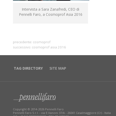
Intervista a Sara Zanafredi, CEO di
Pennelli Faro, a Cosmoprof Asia 2016
precedente:
cosmoprof
successivo:
cosmoprof asia 2016
TAG DIRECTORY
SITE MAP
Copyright © 2014-2026 Pennelli Faro
Pennelli Faro S.r.l. - via E.Vanoni 37/A - 26041 Casalmaggiore (Cr) - Italia