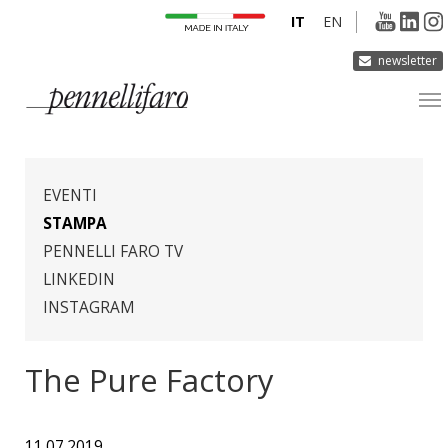
IT
EN
newsletter
AZIENDA
PRODOTTI
EVENTI
INNOVAZIONE
STAMPA
PENNELLI FARO TV
DERMOCURA
LINKEDIN
MEDIA
INSTAGRAM
CONTATTI
The Pure Factory
11.07.2019