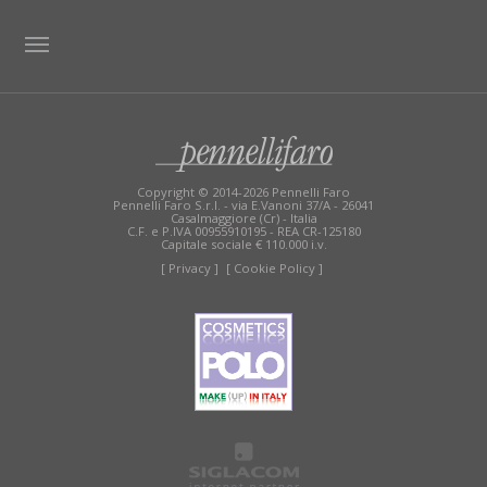
TAG DIRECTORY
SITE MAP
Copyright © 2014-2026 Pennelli Faro
Pennelli Faro S.r.l. - via E.Vanoni 37/A - 26041
Casalmaggiore (Cr) - Italia
C.F. e P.IVA 00955910195 - REA CR-125180
Capitale sociale € 110.000 i.v.
[ Privacy ]
[ Cookie Policy ]