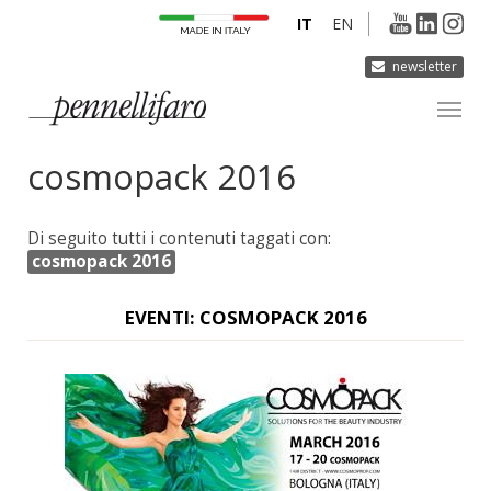
IT
EN
newsletter
cosmopack 2016
AZIENDA
PRODOTTI
Di seguito tutti i contenuti taggati con:
INNOVAZIONE
cosmopack 2016
DERMOCURA
EVENTI: COSMOPACK 2016
MEDIA
CONTATTI