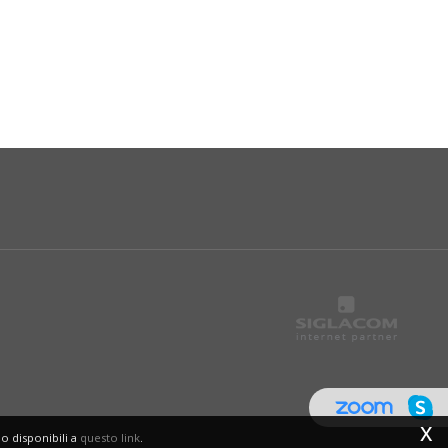
x
no disponibili a
questo link
.