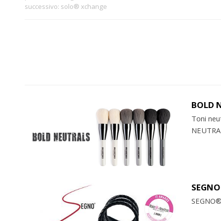
successivo:
solo® xchange
BOLD 
Toni neut
NEUTRA
SEGN
SEGNO® è