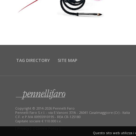
TAG DIRECTORY
SITE MAP
Copyright © 2014-2026 Pennelli Faro
Pennelli Faro S.r.l. - via E.Vanoni 37/A - 26041 Casalmaggiore (Cr) - Italia
C.F. e P.IVA 00955910195 - REA CR-125180
Capitale sociale € 110.000 i.v.
[ Privacy ]
[ Cookie Policy ]
Questo sito web utilizza i 