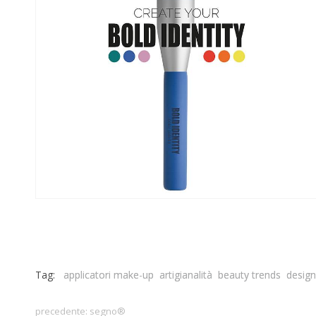
Tag:
applicatori make-up
artigianalità
beauty trends
design
precedente:
segno®