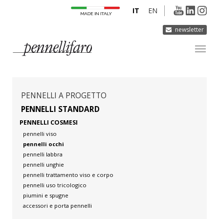
IT
EN
newsletter
AZIENDA
PRODOTTI
PENNELLI A PROGETTO
INNOVAZIONE
PENNELLI STANDARD
PENNELLI COSMESI
DERMOCURA
pennelli viso
MEDIA
pennelli occhi
pennelli labbra
CONTATTI
pennelli unghie
pennelli trattamento viso e corpo
pennelli uso tricologico
piumini e spugne
accessori e porta pennelli