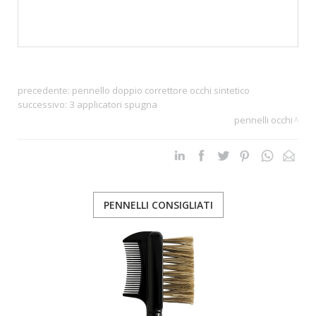
precedente:
pennello doppio correttore occhi sintetico
successivo:
3 applicatori spugna
pennelli occhi
PENNELLI CONSIGLIATI