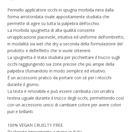
Pennello applicatore occhi in spugna morbida nera dalla
forma arrotondata ovale appositamente studiata che
permette di agire su tutta la palpebra dell’occhio.
La morbida spugnetta di alta qualità consente
un’applicazione piacevole, intuitiva ed uniforme dell’ombretto,
in modalità sia wet che dry a seconda della formulazione del
prodotto e dell’effetto che si vuole ottenere.
La spugnetta è stata studiata per picchiettare il trucco sugli
occhi raggiungendo sia zone precise che più ampie della
palpebra sfumandolo in modo semplice ed intuitivo.
È un accessorio pratico da portare con sé per i ritocchi
durante il giorno.
La testa è rimovibile e può essere cambiata con un’altra
testina uguale durante il trucco degli occhi, permettendo così
con un accessorio unico di cambiare colore per avere colori
puri e brillanti.
100% VEGAN CRUELTY FREE.
Realizzato interamente a mano in Italia.